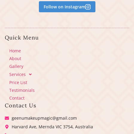
Follow on Instagram
Quick Menu
Home
About
Gallery
Services
Price List
Testimonials
Contact
Contact Us
geenumakeupmagic@gmail.com
Harvard Ave, Mernda VIC 3754, Australia