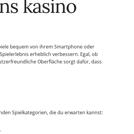
ins kasino
ngsspiele bequem von ihrem Smartphone oder
 Spielerlebnis erheblich verbessern. Egal, ob
nutzerfreundliche Oberfläche sorgt dafür, dass
enden Spielkategorien, die du erwarten kannst:
.