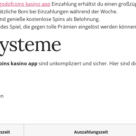
godofcoins kasino app
Einzahlung erhältst du einen großzü
ätzliche Boni bei Einzahlungen während der Woche.
nd genieße kostenlose Spins als Belohnung.
des Spiel, die gegen tolle Prämien eingelöst werden können
systeme
oins kasino app
sind unkompliziert und sicher. Hier sind 
en
szeit
Auszahlungszeit