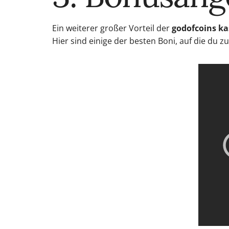
Ein weiterer großer Vorteil der
godofcoins ka
Hier sind einige der besten Boni, auf die du z