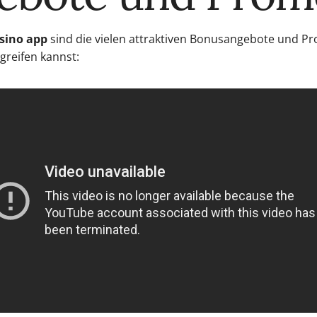
sino app
sind die vielen attraktiven Bonusangebote und P
ugreifen kannst: