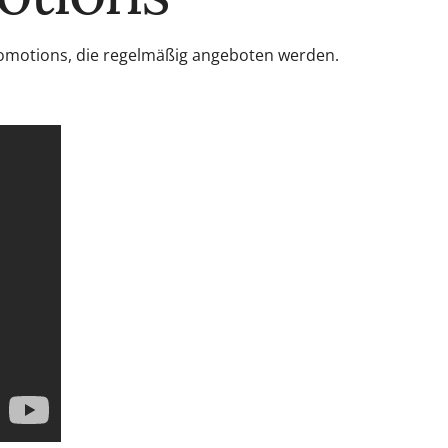
romotions, die regelmäßig angeboten werden.