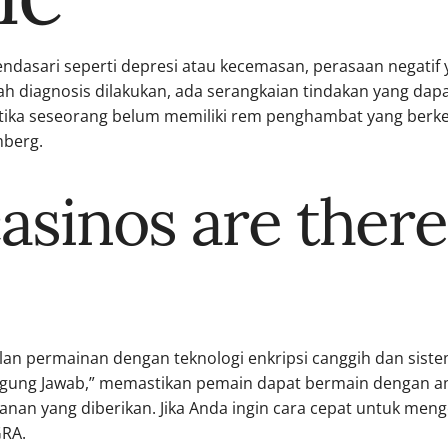
asari seperti depresi atau kecemasan, perasaan negatif
h diagnosis dilakukan, ada serangkaian tindakan yang dap
 ketika seseorang belum memiliki rem penghambat yang ber
mberg.
sinos are there
lan permainan dengan teknologi enkripsi canggih dan sist
gung Jawab,” memastikan pemain dapat bermain dengan a
anan yang diberikan. Jika Anda ingin cara cepat untuk meng
GRA.