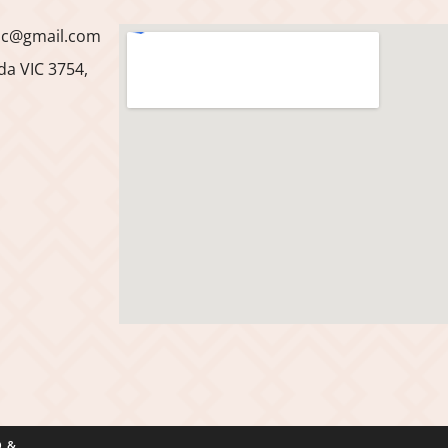
c@gmail.com
da VIC 3754,
D &