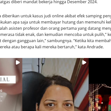
tgas diberi mandat bekerja hingga Desember 2024.
a diberikan untuk kasus judi online akibat efek samping peny
melakukan apa saja untuk membayar hutang dan memenuhi keb
alah asisten profesor dan orang pertama yang datang me
erasa tidak enak, dan kemudian mencoba untuk pulih,” kena
ait dengan gangguan lain,” sambungnya. “Ketika kita memb
ka atau berapa kali mereka bertaruh,” kata Andrade.