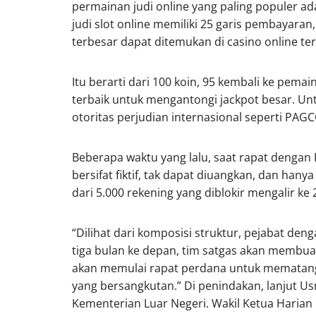
permainan judi online yang paling populer ad
judi slot online memiliki 25 garis pembayaran
terbesar dapat ditemukan di casino online ter
Itu berarti dari 100 koin, 95 kembali ke pema
terbaik untuk mengantongi jackpot besar. Untu
otoritas perjudian internasional seperti PAG
Beberapa waktu yang lalu, saat rapat dengan 
bersifat fiktif, tak dapat diuangkan, dan ha
dari 5.000 rekening yang diblokir mengalir ke 
“Dilihat dari komposisi struktur, pejabat de
tiga bulan ke depan, tim satgas akan membuat
akan memulai rapat perdana untuk mematangka
yang bersangkutan.” Di penindakan, lanjut U
Kementerian Luar Negeri. Wakil Ketua Harian