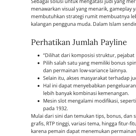
Sebagai solusi untuk mengatasi judi yang mera
menawarkan visual yang menarik, gameplay y
membutuhkan strategi rumit membuatnya lebi
kalangan pengguna muda. Dalam Islam sendir
Perhatikan Jumlah Payline
“Dilihat dari komposisi struktur, pejab
Pilih salah satu yang memiliki bonus spi
dan permainan low-variance lainnya.
Selain itu, akses masyarakat terhadap 
Hal ini dapat menyebabkan pengeluaran 
lebih banyak kombinasi kemenangan.
Mesin slot mengalami modifikasi, seper
pada 1932.
Mulai dari sini dan temukan tips, bonus, dan 
grafis, RTP tinggi, variasi tema, hingga fitu
karena pemain dapat menemukan permainan y