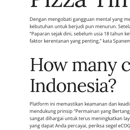
Dengan mengobati gangguan mental yang mend
kebutuhan untuk berjudi pun menurun. Setela
“Paparan sejak dini, sebelum usia 18 tahun
faktor kerentanan yang penting,” kata Spane
How many ca
Indonesia?
Platform ini memastikan keamanan dan keadi
mendukung prinsip “Permainan yang Bertang
sangat dihargai untuk terus meningkatkan lay
yang dapat Anda percayai, periksa segel eCO