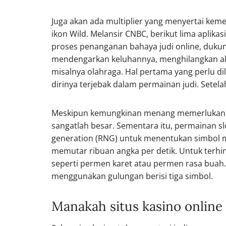
Juga akan ada multiplier yang menyertai keme
ikon Wild. Melansir CNBC, berikut lima aplikas
proses penanganan bahaya judi online, dukunga
mendengarkan keluhannya, menghilangkan ak
misalnya olahraga. Hal pertama yang perlu 
dirinya terjebak dalam permainan judi. Setela
Meskipun kemungkinan menang memerlukan wakt
sangatlah besar. Sementara itu, permainan
generation (RNG) untuk menentukan simbol 
memutar ribuan angka per detik. Untuk terhi
seperti permen karet atau permen rasa buah.
menggunakan gulungan berisi tiga simbol.
Manakah situs kasino online 