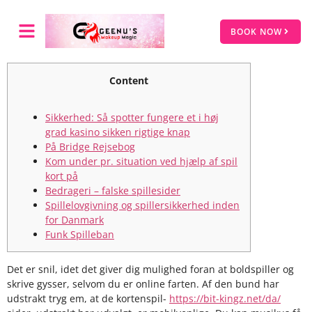
BOOK NOW
Content
Sikkerhed: Så spotter fungere et i høj
grad kasino sikken rigtige knap
På Bridge Rejsebog
Kom under pr. situation ved hjælp af spil
kort på
Bedrageri – falske spillesider
Spillelovgivning og spillersikkerhed inden
for Danmark
Funk Spilleban
Det er snil, idet det giver dig mulighed foran at boldspiller og
skrive gysser, selvom du er online farten. Af den bund har
udstrakt tryg em, at de kortenspil-
https://bit-kingz.net/da/