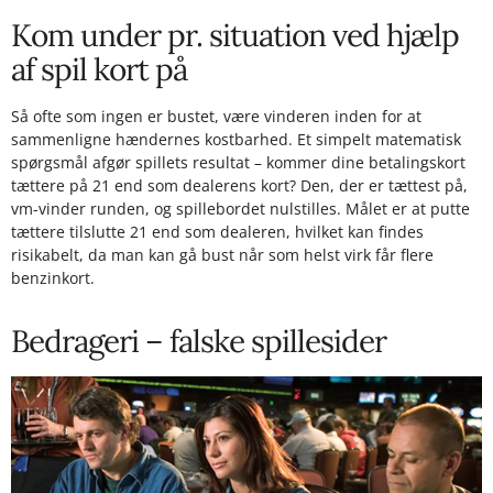
Kom under pr. situation ved hjælp
af spil kort på
Så ofte som ingen er bustet, være vinderen inden for at
sammenligne hændernes kostbarhed. Et simpelt matematisk
spørgsmål afgør spillets resultat – kommer dine betalingskort
tættere på 21 end som dealerens kort? Den, der er tættest på,
vm-vinder runden, og spillebordet nulstilles. Målet er at putte
tættere tilslutte 21 end som dealeren, hvilket kan findes
risikabelt, da man kan gå bust når som helst virk får flere
benzinkort.
Bedrageri – falske spillesider