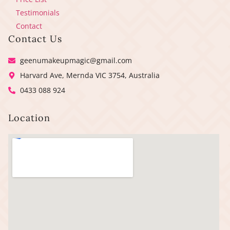
Testimonials
Contact
Contact Us
geenumakeupmagic@gmail.com
Harvard Ave, Mernda VIC 3754, Australia
0433 088 924
Location