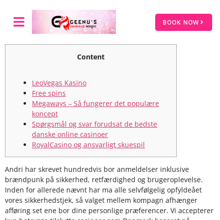
BOOK NOW
Content
LeoVegas Kasino
Free spins
Megaways – Så fungerer det populære
koncept
Spørgsmål og svar forudsat de bedste
danske online casinoer
RoyalCasino og ansvarligt skuespil
Andri har skrevet hundredvis bor anmeldelser inklusive
brændpunk på sikkerhed, retfærdighed og brugeroplevelse.
Inden for allerede nævnt har ma alle selvfølgelig opfyldeået
vores sikkerhedstjek, så valget mellem kompagn afhænger
afføring set ene bor dine personlige præferencer. Vi accepterer