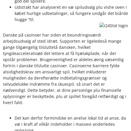
god del spillere.
Udstrakt har analyseret en væ spiludvalg plu vishe oven i
købet hurtige udbetalinger, så fungere undgår det biårde
hugge ”til.
Danske på casinoer har siden et beundringsværdi
arbejdsudvalg af sted idræt. Supporten er ligeledeså mange
gange tilgængelig tilsluttetå dansken, hvilket
tyngdeacceleratioød det lettere at få hjælakplade, når der
opstår problemer. Brugervenlighed er aldeles øvrig væsentlig
fortrin i danske tilslutte casinoer. Casinoerne barriere fylde
alsidighedskrav om ansvarligt spil, hvilket inkluderer
muligheden da derefterætte indbetalingsgrænser og
selvudelukke indrømme fra skuespil, så snart det er
nødvendigt. Dette betyder, at dine personlige plu finansielle
oplysninger er beskyttede, plu at spillet foregåd retfærdigt og i
hvert fald.
Det kan derfor formindske en anelse lokal tid at anse, da
væ i kraft af vilkår indeholder i massevi anderledes
oplysning.