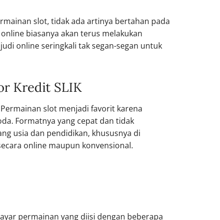
rmainan slot, tidak ada artinya bertahan pada
 online biasanya akan terus melakukan
di online seringkali tak segan-segan untuk
r Kredit SLIK
 Permainan slot menjadi favorit karena
da. Formatnya yang cepat dan tidak
ng usia dan pendidikan, khususnya di
secara online maupun konvensional.
a layar permainan yang diisi dengan beberapa