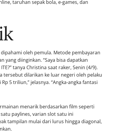
nline, taruhan sepak bola, e-games, dan
ik
dah dipahami oleh pemula. Metode pembayaran
 yang diinginkan. “Saya bisa dapatkan
?” tanya Christina saat raker, Senin (4/9).
tersebut dilarikan ke luar negeri oleh pelaku
p 5 triliun,” jelasnya. “Angka-angka fantasi
rmainan menarik berdasarkan film seperti
tu paylines, varian slot satu ini
k tampilan mulai dari lurus hingga diagonal,
inkan.