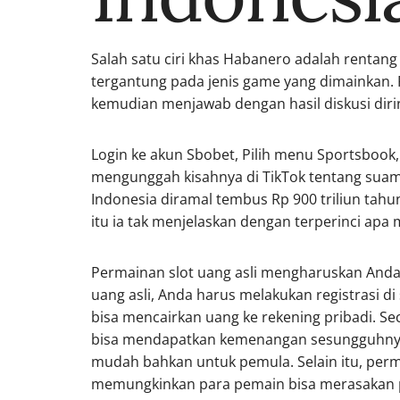
Salah satu ciri khas Habanero adalah rentang 
tergantung pada jenis game yang dimainkan. P
kemudian menjawab dengan hasil diskusi dirin
Login ke akun Sbobet, Pilih menu Sportsbook, 
mengunggah kisahnya di TikTok tentang suamin
Indonesia diramal tembus Rp 900 triliun tahun
itu ia tak menjelaskan dengan terperinci apa
Permainan slot uang asli mengharuskan And
uang asli, Anda harus melakukan registrasi d
bisa mencairkan uang ke rekening pribadi. 
bisa mendapatkan kemenangan sesungguhnya.
mudah bahkan untuk pemula. Selain itu, perm
memungkinkan para pemain bisa merasakan pen