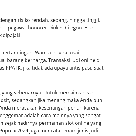
dengan risiko rendah, sedang, hingga tinggi,
ahui pegawai honorer Dinkes Cilegon. Budi
 dipajaki.
pertandingan. Wanita ini viral usai
l barang berharga. Transaksi judi online di
 PPATK, jika tidak ada upaya antisipasi. Saat
 yang sebenarnya. Untuk memainkan slot
deposit, sedangkan jika menang maka Anda pun
an Anda merasakan kesenangan penuh karena
penggemar adalah cara mainnya yang sangat
h sejak hadirnya permainan slot online yang
opulix 2024 juga mencatat enam jenis judi