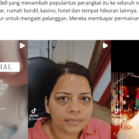
ty Bell yang menambah popularitas perangkat itu ke seluruh n
ar, rumah bordil, kasino, hotel dan tempat hiburan lainnya.
 cukur untuk mengaet pelanggan. Mereka membayar permai