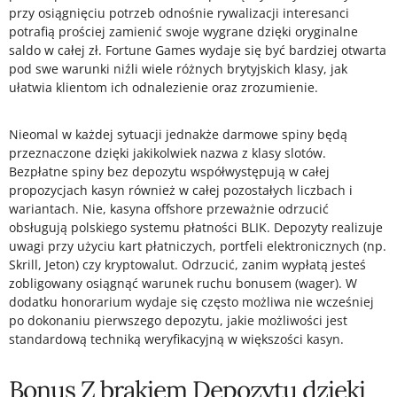
przy osiągnięciu potrzeb odnośnie rywalizacji interesanci
potrafią prościej zamienić swoje wygrane dzięki oryginalne
saldo w całej zł. Fortune Games wydaje się być bardziej otwarta
pod swe warunki niźli wiele różnych brytyjskich klasy, jak
ułatwia klientom ich odnalezienie oraz zrozumienie.
Nieomal w każdej sytuacji jednakże darmowe spiny będą
przeznaczone dzięki jakikolwiek nazwa z klasy slotów.
Bezpłatne spiny bez depozytu współwystępują w całej
propozycjach kasyn również w całej pozostałych liczbach i
wariantach. Nie, kasyna offshore przeważnie odrzucić
obsługują polskiego systemu płatności BLIK. Depozyty realizuje
uwagi przy użyciu kart płatniczych, portfeli elektronicznych (np.
Skrill, Jeton) czy kryptowalut. Odrzucić, zanim wypłatą jesteś
zobligowany osiągnąć warunek ruchu bonusem (wager). W
dodatku honorarium wydaje się często możliwa nie wcześniej
po dokonaniu pierwszego depozytu, jakie możliwości jest
standardową techniką weryfikacyjną w większości kasyn.
Bonus Z brakiem Depozytu dzięki