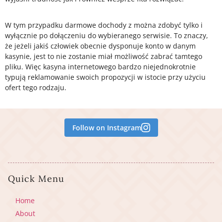
W tym przypadku darmowe dochody z można zdobyć tylko i
wyłącznie po dołączeniu do wybieranego serwisie. To znaczy,
że jeżeli jakiś człowiek obecnie dysponuje konto w danym
kasynie, jest to nie zostanie miał możliwość zabrać tamtego
pliku. Więc kasyna internetowego bardzo niejednokrotnie
typują reklamowanie swoich propozycji w istocie przy użyciu
ofert tego rodzaju.
Follow on Instagram
Quick Menu
Home
About