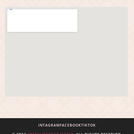
INTAGRAM
FACEBOOK
TIKTOK