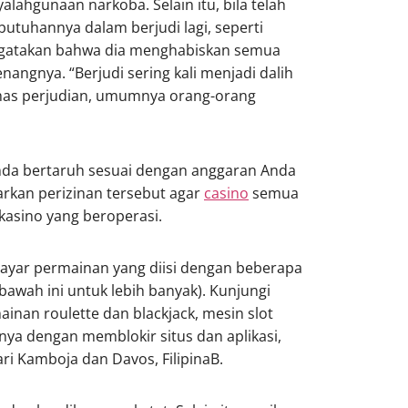
alahgunaan narkoba. Selain itu, bila telah
utuhannya dalam berjudi lagi, seperti
ngatakan bahwa dia menghabiskan semua
ngnya. “Berjudi sering kali menjadi dalih
ahas perjudian, umumnya orang-orang
Anda bertaruh sesuai dengan anggaran Anda
rkan perizinan tersebut agar
casino
semua
kasino yang beroperasi.
a layar permainan yang diisi dengan beberapa
di bawah ini untuk lebih banyak). Kunjungi
inan roulette dan blackjack, mesin slot
ya dengan memblokir situs dan aplikasi,
ari Kamboja dan Davos, FilipinaB.