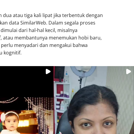
a atau tiga kali lipat jika terbentuk dengan
arkan data SimilarWeb. Dalam segala proses
mulai dari hal-hal kecil, misalnya
tif, atau membantunya menemukan hobi baru,
ya perlu menyadari dan mengakui bahwa
 kognitif.