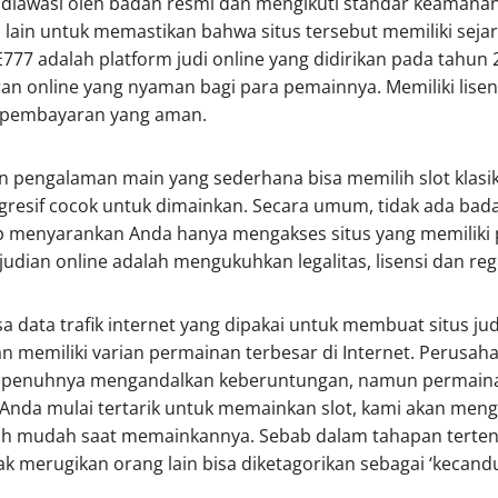
 diawasi oleh badan resmi dan mengikuti standar keamanan d
in lain untuk memastikan bahwa situs tersebut memiliki se
777 adalah platform judi online yang didirikan pada tahun 
an online yang nyaman bagi para pemainnya. Memiliki lis
si pembayaran yang aman.
n pengalaman main yang sederhana bisa memilih slot klasi
resif cocok untuk dimainkan. Secara umum, tidak ada ba
p menyarankan Anda hanya mengakses situs yang memiliki per
judian online adalah mengukuhkan legalitas, lisensi dan re
sa data trafik internet yang dipakai untuk membuat situs jud
memiliki varian permainan terbesar di Internet. Perusahaan
i sepenuhnya mengandalkan keberuntungan, namun permainan
a Anda mulai tertarik untuk memainkan slot, kami akan men
ebih mudah saat memainkannya. Sebab dalam tahapan terten
ak merugikan orang lain bisa diketagorikan sebagai ‘kecan