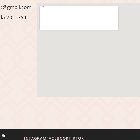
c@gmail.com
da VIC 3754,
D &
INTAGRAM
FACEBOOK
TIKTOK