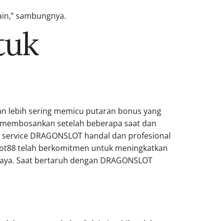
lain,” sambungnya.
tuk
an lebih sering memicu putaran bonus yang
i membosankan setelah beberapa saat dan
r service DRAGONSLOT handal dan profesional
lot88 telah berkomitmen untuk meningkatkan
percaya. Saat bertaruh dengan DRAGONSLOT