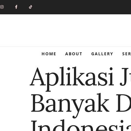
HOME
ABOUT
GALLERY
SER
Aplikasi 
Banyak D
Indonesi