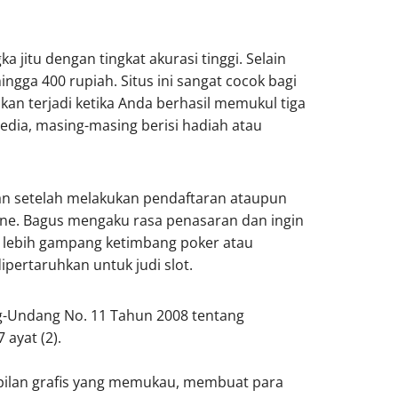
jitu dengan tingkat akurasi tinggi. Selain
ingga 400 rupiah. Situs ini sangat cocok bagi
an terjadi ketika Anda berhasil memukul tiga
edia, masing-masing berisi hadiah atau
an setelah melakukan pendaftaran ataupun
line. Bagus mengaku rasa penasaran dan ingin
ya lebih gampang ketimbang poker atau
ipertaruhkan untuk judi slot.
-Undang No. 11 Tahun 2008 tentang
 ayat (2).
mpilan grafis yang memukau, membuat para