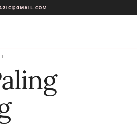
AGIC@GMAIL.COM
CT
Paling
g