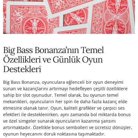
Big Bass Bonanza’nın Temel
Özellikleri ve Günlük Oyun
Destekleri
Big Bass Bonanza, oyunculara eğlenceli bir oyun deneyimi
sunan ve kazançlarını artırmayı hedefleyen çeşitli özelliklere
sahip bir slot oyunudur. Temel olarak, bu oyunun temel
mekanikleri, oyuncuların her spin ile daha fazla kazanç elde
etmesine olanak tanır. Oyun, kaliteli grafikler ve çarpıcı ses
efektleri ile desteklenirken, aynı zamanda bol miktarda bonus
ve özel simgeler sunarak oyuncuların kazanma şansını
artırmaktadır. Özellikle bonus sembolleri ve ücretsiz dönüşler,
oyunun heyecanını doruk noktasına taşımaktadır.