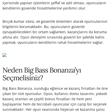
içerisinde yapılan işlemlerin şeffaf ve adil olması, oyuncuların
kendilerini güvende hissetmelerine yardımcı olur.
Birçok kumar sitesi, ek güvenlik önlemleri alarak oyuncularının
bilgilerini korumaktadır. Bu, oyuncuların güvenle
oynayabilecekleri bir ortam sağlarken, kazançlarını da koruma
altına alır. Oyun deneyimi sırasında güvenli bir şekilde bahis
yapmak, oyuncuların kendilerini rahat hissetmelerini sağlar.
Neden Big Bass Bonanza’yı
Seçmelisiniz?
Big Bass Bonanza, sunduğu eğlence ve kazanç fırsatları ile öne
çıkan bir slot oyunudur. Oyun, kullanıcı dostu tasarımı, yüksek
kazanç oranları ve çeşitli bonus fırsatları ile hem yeni
başlayanlar hem de tecrübeli oyuncular için cazip bir seçenek
sunmaktadır. Her oyun seansında heyecan ve kazanma şansı