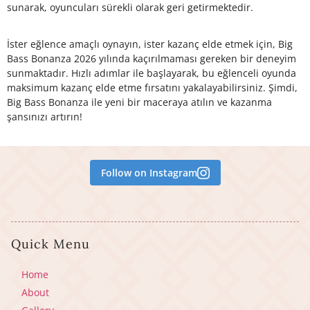
sunarak, oyuncuları sürekli olarak geri getirmektedir.
İster eğlence amaçlı oynayın, ister kazanç elde etmek için, Big
Bass Bonanza 2026 yılında kaçırılmaması gereken bir deneyim
sunmaktadır. Hızlı adımlar ile başlayarak, bu eğlenceli oyunda
maksimum kazanç elde etme fırsatını yakalayabilirsiniz. Şimdi,
Big Bass Bonanza ile yeni bir maceraya atılın ve kazanma
şansınızı artırın!
Follow on Instagram
Quick Menu
Home
About