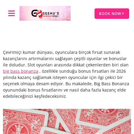
BOOK NOW
Çevrimiçi kumar dünyası, oyunculara birçok fırsat sunarak
kazançlarını artırmalarını sağlayan çeşitli oyunlar ve bonuslar
ile doludur. Slot oyunları arasında dikkat çekenlerden biri olan
big bass bonanza
, özellikle sunduğu bonus fırsatları ile 2026
yılında kazanç sağlamak isteyen oyuncular için ilgi çekici bir
seçenek olmaya devam ediyor. Bu makalede, Big Bass Bonanza
oyunundaki bonus fırsatlarını ve nasıl daha fazla kazanç elde
edebileceğinizi keşfedeceksiniz.