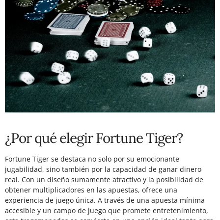
¿Por qué elegir Fortune Tiger?
Fortune Tiger se destaca no solo por su emocionante
jugabilidad, sino también por la capacidad de ganar dinero
real. Con un diseño sumamente atractivo y la posibilidad de
obtener multiplicadores en las apuestas, ofrece una
experiencia de juego única. A través de una apuesta mínima
accesible y un campo de juego que promete entretenimiento,