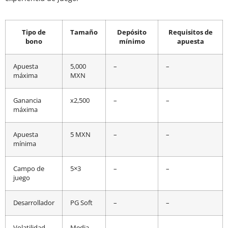
Tipo de
Tamaño
Depósito
Requisitos de
bono
mínimo
apuesta
Apuesta
5,000
–
–
máxima
MXN
Ganancia
x2,500
–
–
máxima
Apuesta
5 MXN
–
–
mínima
Campo de
5×3
–
–
juego
Desarrollador
PG Soft
–
–
Volatilidad
Media
–
–