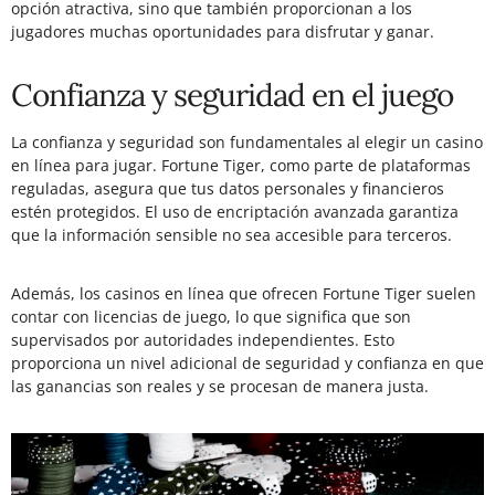
opción atractiva, sino que también proporcionan a los
jugadores muchas oportunidades para disfrutar y ganar.
Confianza y seguridad en el juego
La confianza y seguridad son fundamentales al elegir un casino
en línea para jugar. Fortune Tiger, como parte de plataformas
reguladas, asegura que tus datos personales y financieros
estén protegidos. El uso de encriptación avanzada garantiza
que la información sensible no sea accesible para terceros.
Además, los casinos en línea que ofrecen Fortune Tiger suelen
contar con licencias de juego, lo que significa que son
supervisados por autoridades independientes. Esto
proporciona un nivel adicional de seguridad y confianza en que
las ganancias son reales y se procesan de manera justa.