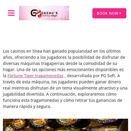
BOOK NOW
Los casinos en línea han ganado popularidad en los últimos
años, ofreciendo a los jugadores la posibilidad de disfrutar de
diversas máquinas tragaperras desde la comodidad de su
hogar. Una de las opciones más emocionantes disponibles es
la
Fortune Tiger tragamonedas
, desarrollada por PG Soft. A
través de esta máquina, los jugadores pueden ganar dinero
real mientras disfrutan de un tema visualmente atractivo y una
jugabilidad divertida. A continuación, exploraremos cómo
funciona esta tragamonedas y cómo retirar tus ganancias de
manera rápida y segura.