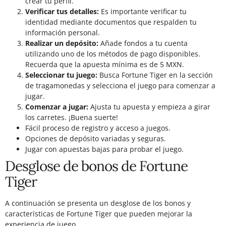
crear tu perfil.
Verificar tus detalles:
Es importante verificar tu
identidad mediante documentos que respalden tu
información personal.
Realizar un depósito:
Añade fondos a tu cuenta
utilizando uno de los métodos de pago disponibles.
Recuerda que la apuesta mínima es de 5 MXN.
Seleccionar tu juego:
Busca Fortune Tiger en la sección
de tragamonedas y selecciona el juego para comenzar a
jugar.
Comenzar a jugar:
Ajusta tu apuesta y empieza a girar
los carretes. ¡Buena suerte!
Fácil proceso de registro y acceso a juegos.
Opciones de depósito variadas y seguras.
Jugar con apuestas bajas para probar el juego.
Desglose de bonos de Fortune
Tiger
A continuación se presenta un desglose de los bonos y
características de Fortune Tiger que pueden mejorar la
experiencia de juego.