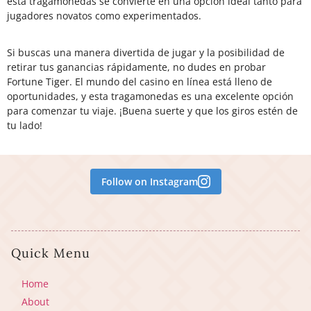
esta tragamonedas se convierte en una opción ideal tanto para
jugadores novatos como experimentados.
Si buscas una manera divertida de jugar y la posibilidad de
retirar tus ganancias rápidamente, no dudes en probar
Fortune Tiger. El mundo del casino en línea está lleno de
oportunidades, y esta tragamonedas es una excelente opción
para comenzar tu viaje. ¡Buena suerte y que los giros estén de
tu lado!
Follow on Instagram
Quick Menu
Home
About