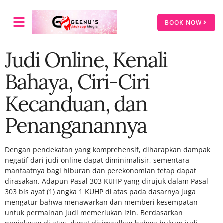
BOOK NOW
Judi Online, Kenali
Bahaya, Ciri-Ciri
Kecanduan, dan
Penanganannya
Dengan pendekatan yang komprehensif, diharapkan dampak
negatif dari judi online dapat diminimalisir, sementara
manfaatnya bagi hiburan dan perekonomian tetap dapat
dirasakan. Adapun Pasal 303 KUHP yang dirujuk dalam Pasal
303 bis ayat (1) angka 1 KUHP di atas pada dasarnya juga
mengatur bahwa menawarkan dan memberi kesempatan
untuk permainan judi memerlukan izin. Berdasarkan
penjelasan di atas, dapat disimpulkan bahwa hukum judi