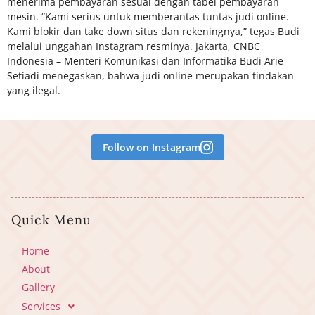
menerima pembayaran sesuai dengan tabel pembayaran
mesin. “Kami serius untuk memberantas tuntas judi online.
Kami blokir dan take down situs dan rekeningnya,” tegas Budi
melalui unggahan Instagram resminya. Jakarta, CNBC
Indonesia – Menteri Komunikasi dan Informatika Budi Arie
Setiadi menegaskan, bahwa judi online merupakan tindakan
yang ilegal.
Follow on Instagram
Quick Menu
Home
About
Gallery
Services