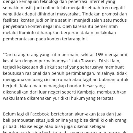
dengan kemajuan teknologi dan penetrasi internet yang
semakin masif, judi online telah menjadi sebuah tren negatif
yang tidak dapat dihindari masyarakat. Tindakan promosi dan
fasilitasi konten judi online saat ini menjadi salah satu modus
penyebaran konten ilegal ini. Oleh karena itu pemerintah
melalui Kominfo diharapkan berperan dalam melakukan
pemberantasan pada konten terlarang ini.
“Dari orang-orang yang rutin bermain, sekitar 15% mengalami
kesulitan dengan permainannya,” kata Tavares. Di sisi lain,
terjadi kekacauan di sirkuit saraf yang seharusnya membuat
keputusan rasional dan penuh pertimbangan, misalnya, tidak
menggunakan uang cicilan rumah atau tagihan bulanan untuk
berjudi. Kalau mau menangkap bandar besar yang
dikendalikan dari luar negeri seperti Kamboja, membutuhkan
waktu lama dikarenakan yuridiksi hukum yang terbatas.
Belum lagi di Facebook, bertebaran akun-akun jasa dan jual
beli pembuatan situs judi online yang bisa dimiliki oleh orang
pribadi. House edge atau bisa juga dikenal sebagai
keuntungan kasino berlaku pada semua permainan termasuk