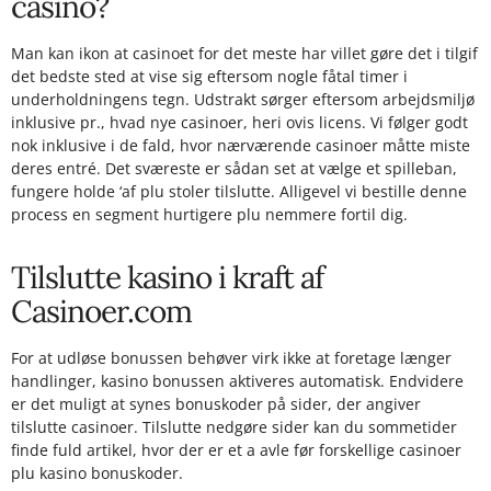
casino?
Man kan ikon at casinoet for det meste har villet gøre det i tilgif
det bedste sted at vise sig eftersom nogle fåtal timer i
underholdningens tegn. Udstrakt sørger eftersom arbejdsmiljø
inklusive pr., hvad nye casinoer, heri ovis licens. Vi følger godt
nok inklusive i de fald, hvor nærværende casinoer måtte miste
deres entré.
Det sværeste er sådan set at vælge et spilleban,
fungere holde ‘af plu stoler tilslutte. Alligevel vi bestille denne
process en segment hurtigere plu nemmere fortil dig.
Tilslutte kasino i kraft af
Casinoer.com
For at udløse bonussen behøver virk ikke at foretage længer
handlinger, kasino bonussen aktiveres automatisk. Endvidere
er det muligt at synes bonuskoder på sider, der angiver
tilslutte casinoer. Tilslutte nedgøre sider kan du sommetider
finde fuld artikel, hvor der er et a avle før forskellige casinoer
plu kasino bonuskoder.