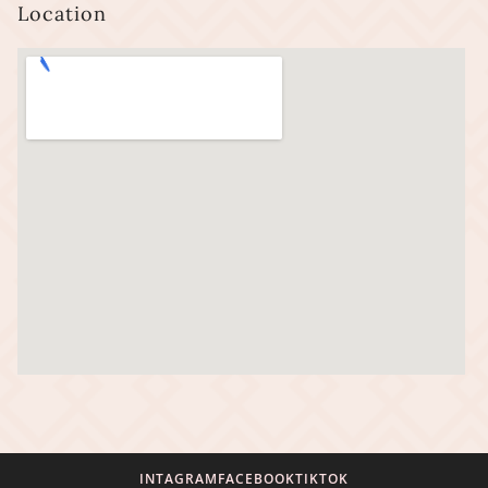
Location
INTAGRAM
FACEBOOK
TIKTOK