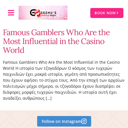
BOOK NOW
Famous Gamblers Who Are the
Most Influential in the Casino
World
Famous Gamblers Who Are the Most Influential in the Casino
World Η ιστορία των τζογαδόρων Ο κόσμος των τυχερών
παιχνιδιών έχει μακρά ιστορία, γεμάτη από προσωπικότητες
που έχουν αφήσει το στίγμα τους. Από την εποχή των αρχαίων
πολιτισμών μέχρι σήμερα, οι τζογαδόροι έχουν διαπρέψει σε
διάφορες μορφές τυχερών παιχνιδιών. Η ιστορία αυτή έχει
αναδείξει ανθρώπους […]
Follow on Instagram