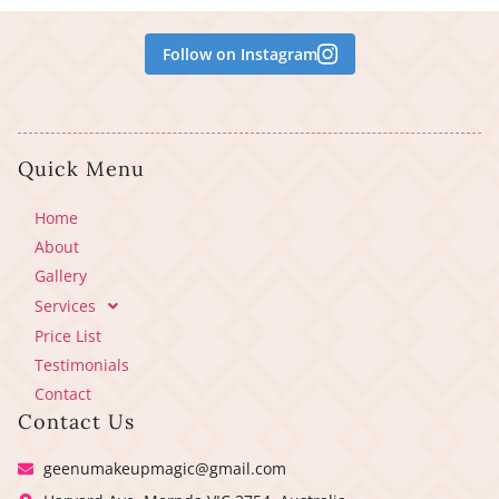
Follow on Instagram
Quick Menu
Home
About
Gallery
Services
Price List
Testimonials
Contact
Contact Us
geenumakeupmagic@gmail.com