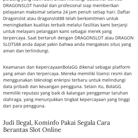
DRAGONSLOT handal dan profesional siap memberikan
pelayanan maksimal selama 24 jam penuh setiap hari. Daftar
Dragonslot atau dragonslot88 telah berkomitmen untuk
meningkatkan kualitas terbaik melalui fasilitas kami berjanji
untuk melayani pelanggan kami sebagai merek yang
terpercaya. Saat bertaruh dengan DRAGONSLOT atau DRAGON
SLOTS88 anda dapat yakin bahwa anda mengakses situs yang
aman dan terlindungi.
Keamanan dan KepercayaanBolaGG dikenal sebagai platform
yang aman dan terpercaya. Mereka memiliki lisensi resmi dan
menggunakan teknologi enkripsi terbaru untuk melindungi
data pribadi dan keuangan pengguna. Selain itu, BolaGG
memiliki reputasi yang baik di kalangan penggemar taruhan
olahraga, yang menunjukkan tingkat kepercayaan yang tinggi
dari para pengguna.
Judi Ilegal, Kominfo Pakai Segala Cara
Berantas Slot Online