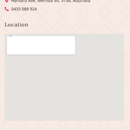
Harvard Ave, Mernda VIC 3754, Australia
0433 088 924
Location