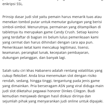
enkripsi SSL.
Prinsip dasar judi slot yaitu pemain harus menarik tuas atau
menekan tombol putar untuk memutar gulungan yang berisi
simbol-simbol. Menurutnya, permainan yang ditampilkan di
tabletnya itu merupakan game Candy Crush. Setiap kasino
yang terdaftar di bagian ini belum lulus pemeriksaan kami
yang cermat dan harus dihindari dengan cara apa pun.
Pemeriksaan ketat kami mencakup legitimasi, lisensi,
keamanan, perangkat lunak, kecepatan pembayaran,
dukungan pelanggan, dan banyak lagi.
Salah satu ciri khas Habanero adalah rentang volatilitas yang
cukup fleksibel. Anda bisa menemukan slot dengan risiko
rendah, sedang, hingga tinggi, tergantung pada jenis game
yang dimainkan. Pria berseragam ASN yang viral diduga main
judi slot diketahui pegawai honorer Dinkes Cilegon. Budi
kemudian menjawab dengan hasil diskusi dirinya dan
sejumlah pihak yang menyarankan judi online untuk dipajaki.